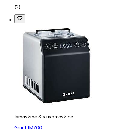
(
2
)
Ismaskine & slushmaskine
Graef IM700