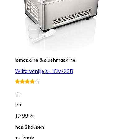
Ismaskine & slushmaskine
Wilfa Vanilje XL ICM-2SB
(
1
)
fra
1.799 kr.
hos
Skousen
+1 butik