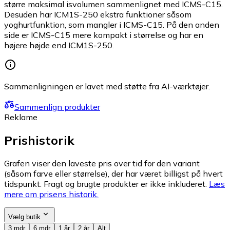
større maksimal isvolumen sammenlignet med ICMS-C15.
Desuden har ICM1S-250 ekstra funktioner såsom
yoghurtfunktion, som mangler i ICMS-C15. På den anden
side er ICMS-C15 mere kompakt i størrelse og har en
højere højde end ICM1S-250.
Sammenligningen er lavet med støtte fra AI-værktøjer.
Sammenlign produkter
Reklame
Prishistorik
Grafen viser den laveste pris over tid for den variant
(såsom farve eller størrelse), der har været billigst på hvert
tidspunkt. Fragt og brugte produkter er ikke inkluderet.
Læs
mere om prisens historik.
Vælg butik
3 mdr
6 mdr
1 år
2 år
Alt