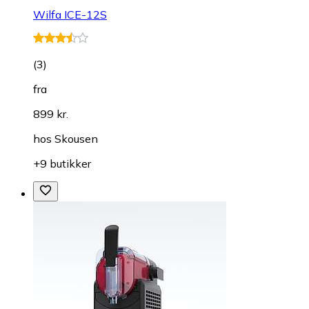
Wilfa ICE-12S
(
3
)
fra
899 kr.
hos
Skousen
+9 butikker