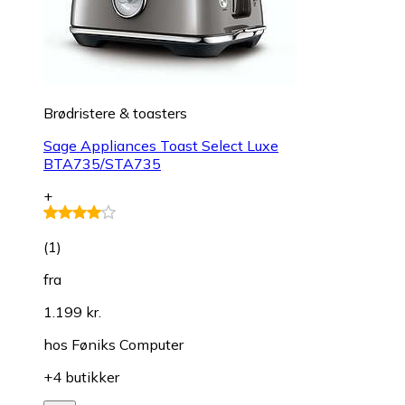
Brødristere & toasters
Sage Appliances Toast Select Luxe
BTA735/STA735
+
(
1
)
fra
1.199 kr.
hos
Føniks Computer
+4 butikker