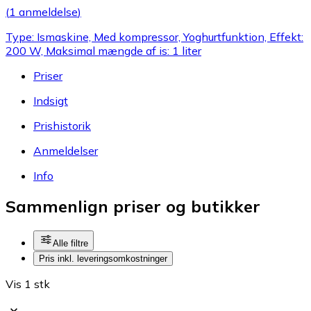
(
1 anmeldelse
)
Type: Ismaskine, Med kompressor, Yoghurtfunktion, Effekt:
200 W, Maksimal mængde af is: 1 liter
Priser
Indsigt
Prishistorik
Anmeldelser
Info
Sammenlign priser og butikker
Alle filtre
Pris inkl. leveringsomkostninger
Vis 1 stk