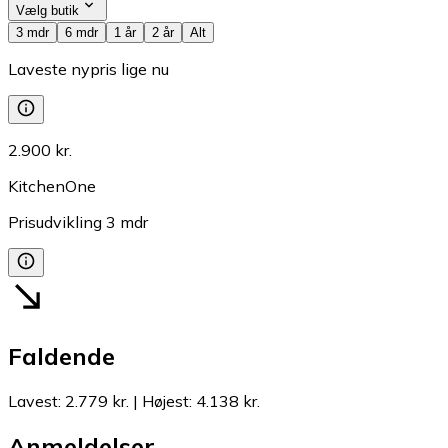
Vælg butik
3 mdr
6 mdr
1 år
2 år
Alt
Laveste nypris lige nu
2.900 kr.
KitchenOne
Prisudvikling
3
mdr
Faldende
Lavest
:
2.779 kr.
|
Højest
:
4.138 kr.
Anmeldelser