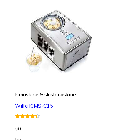
Ismaskine & slushmaskine
Wilfa ICMS-C15
(
3
)
fra