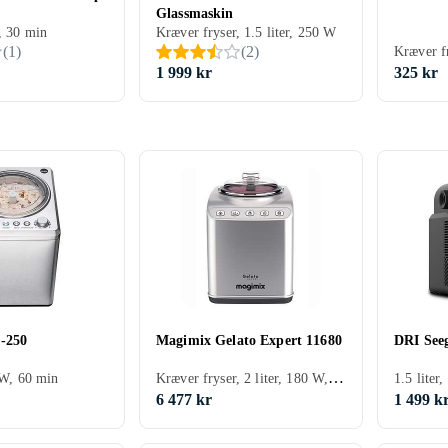
Glassmaskin
W, 30 min
Kræver fryser, 1.5 liter, 250 W
(
1
)
(
2
)
1 999 kr
325 kr
-250
Magimix Gelato Expert 11680
DRI See
Kræver fryser, 2 liter, 180 W, 30 min
 W, 60 min
1.5 liter
6 477 kr
1 499 k