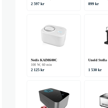
2 597 kr
899 kr
Nedis KAIM600C
Unold Stella
100 W, 60 min
2 125 kr
1 530 kr