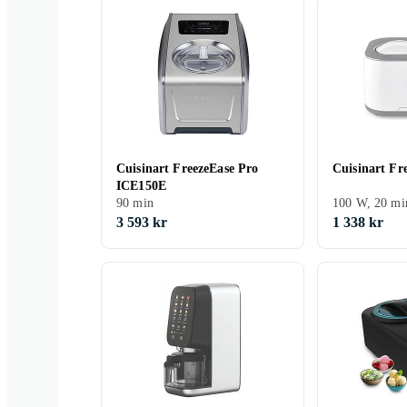
Cuisinart FreezeEase Pro
Cuisinart Fr
ICE150E
90 min
100 W, 20 mi
3 593 kr
1 338 kr