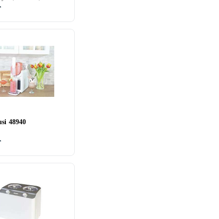
r
si 48940
r