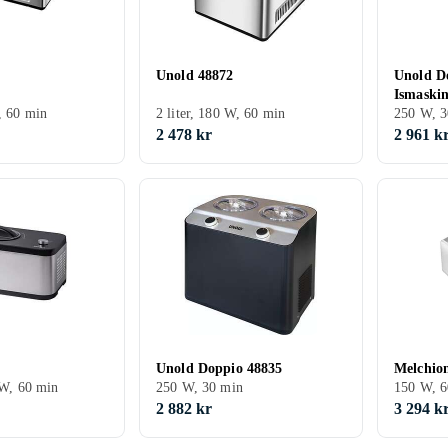
Unold 48872
Unold D
Ismaskin
W, 60 min
2 liter, 180 W, 60 min
250 W, 3
2 478 kr
2 961 k
Unold Doppio 48835
Melchio
 W, 60 min
250 W, 30 min
150 W, 6
2 882 kr
3 294 k