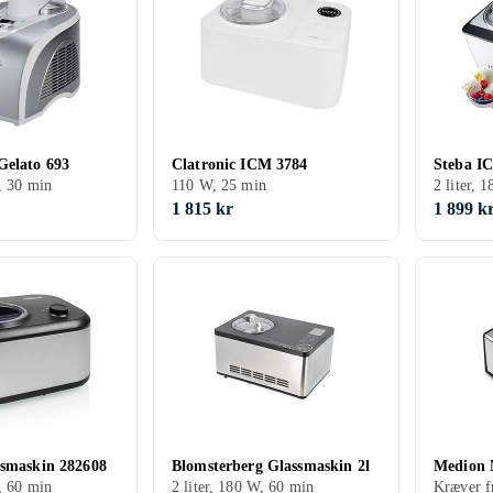
Gelato 693
Clatronic ICM 3784
Steba IC
W, 30 min
110 W, 25 min
2 liter, 
1 815 kr
1 899 k
ssmaskin 282608
Blomsterberg Glassmaskin 2l
Medion 
W, 60 min
2 liter, 180 W, 60 min