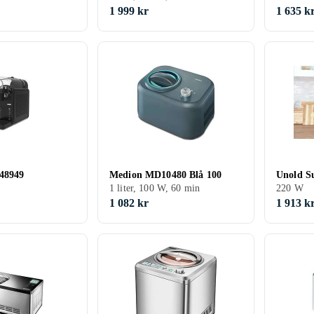
1 999 kr
1 635 k
 48949
Medion MD10480 Blå 100
Unold Su
1 liter, 100 W, 60 min
220 W
1 082 kr
1 913 k