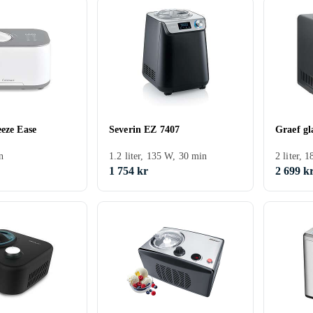
eeze Ease
Severin EZ 7407
Graef g
n
1.2 liter, 135 W, 30 min
2 liter, 
1 754 kr
2 699 k