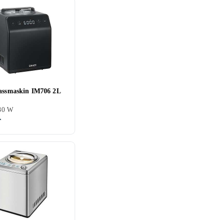
lassmaskin IM706 2L
180 W
r