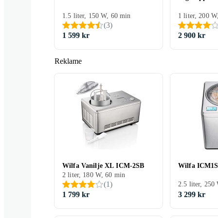
1.5 liter, 150 W, 60 min
1 liter, 200 
(
3
)
1 599 kr
2 900 kr
Reklame
Wilfa Vanilje XL ICM-2SB
Wilfa ICM1S
2 liter, 180 W, 60 min
(
1
)
2.5 liter, 250
1 799 kr
3 299 kr