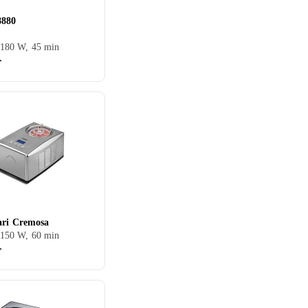
8880
, 180 W, 45 min
r
ari Cremosa
, 150 W, 60 min
r