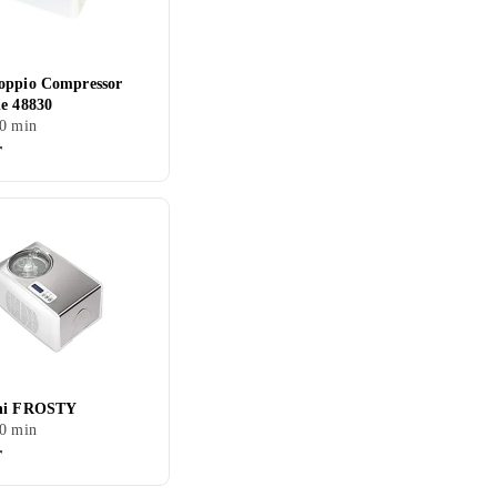
oppio Compressor
e 48830
0 min
r
ni FROSTY
0 min
r