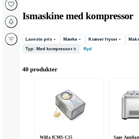
Ismaskine med kompressor
Laveste pris
Mærke
Kræver fryser
Maks
Typ: Med kompressor
Ryd
40 produkter
Wilfa ICMS-C15
Sage Applian