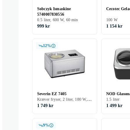
Sobczyk Ismaskine
5740007830556
0.5 liter, 600 W, 60 min
100 W
999 kr
1 154 kr
12%
Severin EZ 7405
NOD Glassma
Kræver fryser, 2 liter, 180 W, 30 min
1.5 liter
1 749 kr
1 499 kr
9%