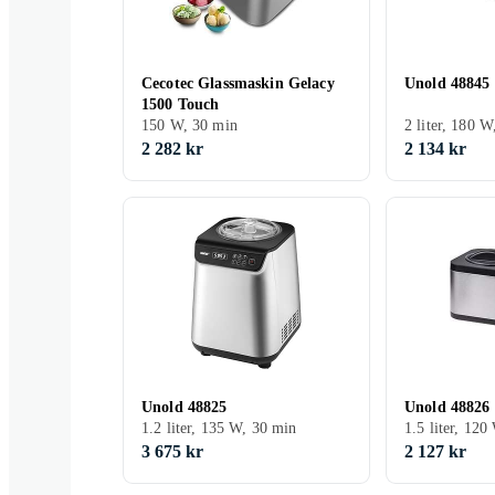
Cecotec Glassmaskin Gelacy
Unold 48845
1500 Touch
150 W, 30 min
2 liter, 180 
2 282 kr
2 134 kr
Unold 48825
Unold 48826
1.2 liter, 135 W, 30 min
1.5 liter, 120
3 675 kr
2 127 kr