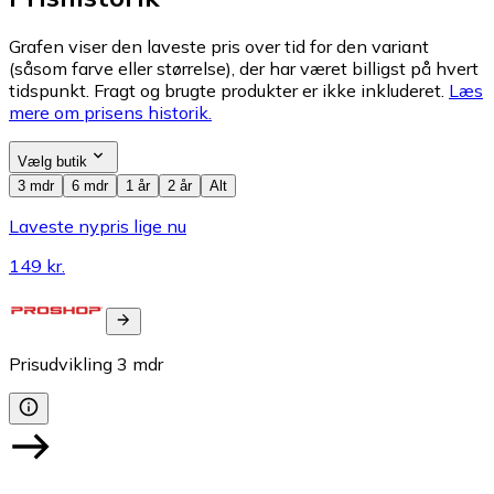
Grafen viser den laveste pris over tid for den variant
(såsom farve eller størrelse), der har været billigst på hvert
tidspunkt. Fragt og brugte produkter er ikke inkluderet.
Læs
mere om prisens historik.
Vælg butik
3 mdr
6 mdr
1 år
2 år
Alt
Laveste nypris lige nu
149 kr.
Prisudvikling
3
mdr