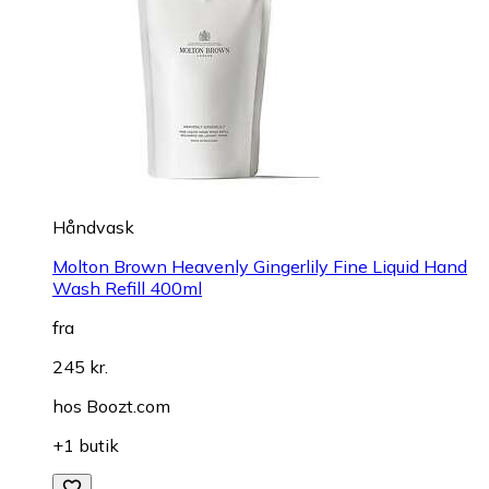
Håndvask
Molton Brown Heavenly Gingerlily Fine Liquid Hand
Wash Refill 400ml
fra
245 kr.
hos
Boozt.com
+1 butik