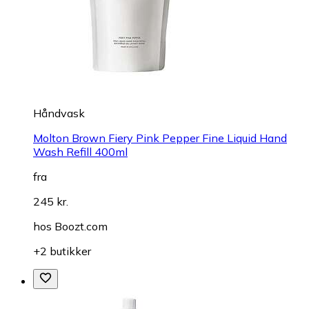
Håndvask
Molton Brown Fiery Pink Pepper Fine Liquid Hand
Wash Refill 400ml
fra
245 kr.
hos
Boozt.com
+2 butikker