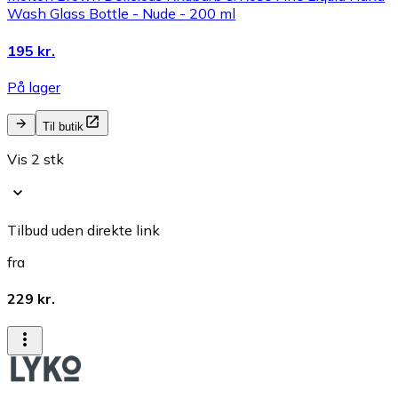
Wash Glass Bottle - Nude - 200 ml
195 kr.
På lager
Til butik
Vis 2 stk
Tilbud uden direkte link
fra
229 kr.