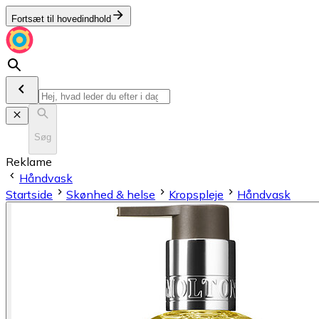
Fortsæt til hovedindhold
Søg
Reklame
Håndvask
Startside
Skønhed & helse
Kropspleje
Håndvask