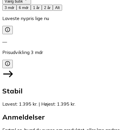
Vælg butik
3 mdr
6 mdr
1 år
2 år
Alt
Laveste nypris lige nu
—
Prisudvikling
3
mdr
Stabil
Lavest
:
1.395 kr.
|
Højest
:
1.395 kr.
Anmeldelser