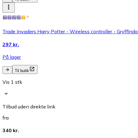
Trade Invaders Harry Potter - Wireless controller - Gryffind
297 kr.
På lager
Til butik
Vis 1 stk
Tilbud uden direkte link
fra
340 kr.