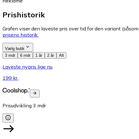
Reklame
Prishistorik
Grafen viser den laveste pris over tid for den variant (såsom f
prisens historik.
Vælg butik
3 mdr
6 mdr
1 år
2 år
Alt
Laveste nypris lige nu
199 kr.
Prisudvikling
3
mdr