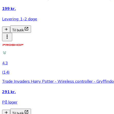
199 kr.
Levering: 1-2 dage
Til butik
4.3
(
14
)
Trade Invaders Harry Potter - Wireless controller - Gryffind
291 kr.
På lager
Til butik