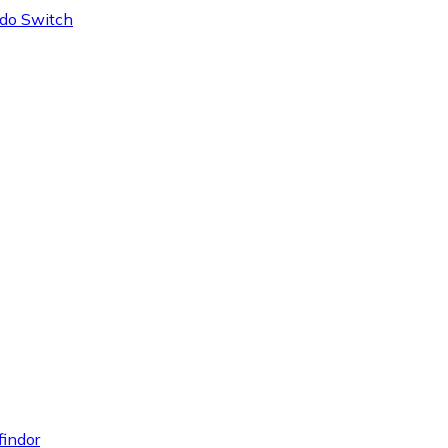
ndo Switch
findor