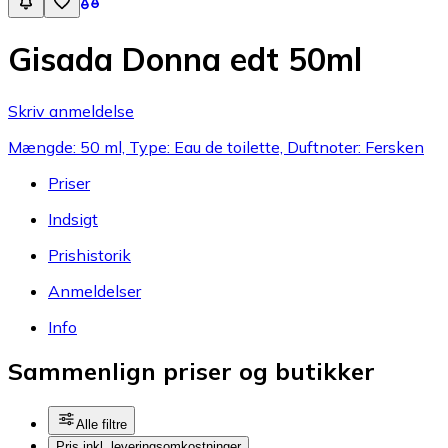
Gisada Donna edt 50ml
Skriv anmeldelse
Mængde: 50 ml, Type: Eau de toilette, Duftnoter: Fersken
Priser
Indsigt
Prishistorik
Anmeldelser
Info
Sammenlign priser og butikker
Alle filtre
Pris inkl. leveringsomkostninger