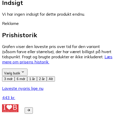
Indsigt
Vi har ingen indsigt for dette produkt endnu.
Reklame
Prishistorik
Grafen viser den laveste pris over tid for den variant
(såsom farve eller størrelse), der har været billigst på hvert
tidspunkt. Fragt og brugte produkter er ikke inkluderet.
Læs
mere om prisens historik.
Vælg butik
3 mdr
6 mdr
1 år
2 år
Alt
Laveste nypris lige nu
443 kr.