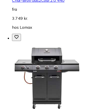
Char-Broil Gas2Coal 2.0 440
fra
3.749 kr.
hos
Lomax