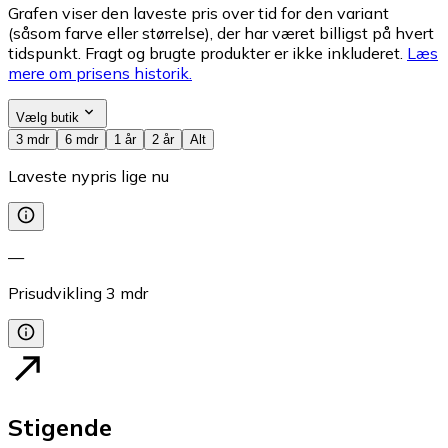
Grafen viser den laveste pris over tid for den variant
(såsom farve eller størrelse), der har været billigst på hvert
tidspunkt. Fragt og brugte produkter er ikke inkluderet.
Læs
mere om prisens historik.
Vælg butik
3 mdr
6 mdr
1 år
2 år
Alt
Laveste nypris lige nu
—
Prisudvikling
3
mdr
Stigende