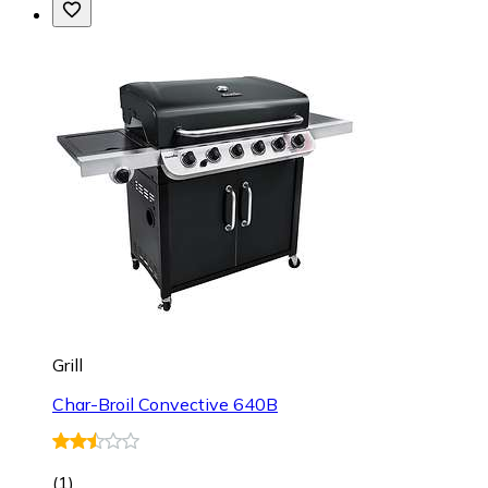
Grill
Char-Broil Convective 640B
(
1
)