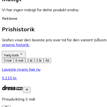
Vi har ingen indsigt for dette produkt endnu.
Reklame
Prishistorik
Grafen viser den laveste pris over tid for den variant (såsom f
prisens historik.
Vælg butik
3 mdr
6 mdr
1 år
2 år
Alt
Laveste nypris lige nu
5.215 kr.
Prisudvikling
3
mdr