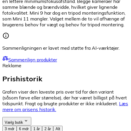
en lettere minimumsfokusafstand. Begge kameraer har
samme blænde og brændvidde, hvilket giver lignende
fotokvalitet. Mini 9 har dog en tripod monteringsfunktion,
som Mini 11 mangler. Valget mellem de to vil afhænge af
brugerens behov for vægt og behov for tripod montering.
Sammenligningen er lavet med støtte fra AI-værktøjer.
Sammenlign produkter
Reklame
Prishistorik
Grafen viser den laveste pris over tid for den variant
(såsom farve eller størrelse), der har været billigst på hvert
tidspunkt. Fragt og brugte produkter er ikke inkluderet.
Læs
mere om prisens historik.
Vælg butik
3 mdr
6 mdr
1 år
2 år
Alt