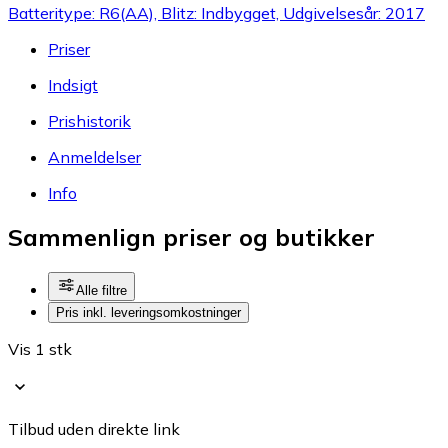
Batteritype: R6(AA), Blitz: Indbygget, Udgivelsesår: 2017
Priser
Indsigt
Prishistorik
Anmeldelser
Info
Sammenlign priser og butikker
Alle filtre
Pris inkl. leveringsomkostninger
Vis 1 stk
Tilbud uden direkte link