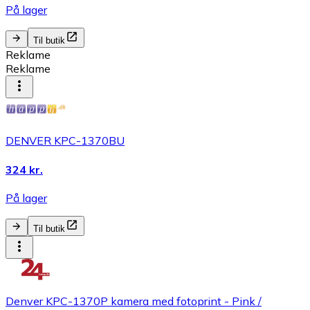
På lager
Til butik
Reklame
Reklame
DENVER KPC-1370BU
324 kr.
På lager
Til butik
Denver KPC-1370P kamera med fotoprint - Pink /