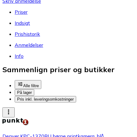
Skriv anmeldelse
Priser
Indsigt
Prishistorik
Anmeldelser
Info
Sammenlign priser og butikker
Alle filtre
På lager
Pris inkl. leveringsomkostninger
Denver KPC-1370BU børne printkamera, blå