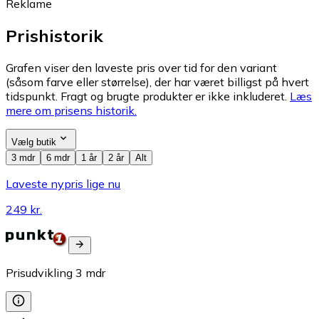
Reklame
Prishistorik
Grafen viser den laveste pris over tid for den variant
(såsom farve eller størrelse), der har været billigst på hvert
tidspunkt. Fragt og brugte produkter er ikke inkluderet.
Læs
mere om prisens historik.
Vælg butik
3 mdr
6 mdr
1 år
2 år
Alt
Laveste nypris lige nu
249 kr.
Prisudvikling
3
mdr