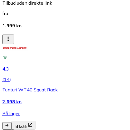
Tilbud uden direkte link
fra
1.999 kr.
4.3
(
14
)
Tunturi WT40 Squat Rack
2.698 kr.
På lager
Til butik