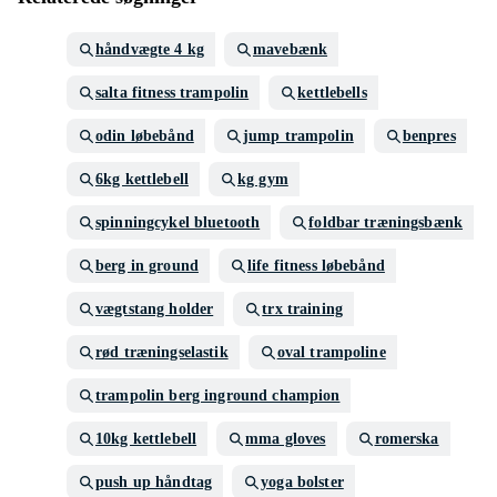
håndvægte 4 kg
mavebænk
salta fitness trampolin
kettlebells
odin løbebånd
jump trampolin
benpres
6kg kettlebell
kg gym
spinningcykel bluetooth
foldbar træningsbænk
berg in ground
life fitness løbebånd
vægtstang holder
trx training
rød træningselastik
oval trampoline
trampolin berg inground champion
10kg kettlebell
mma gloves
romerska
push up håndtag
yoga bolster