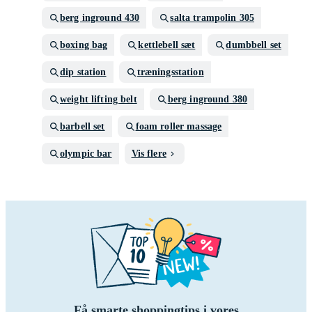
berg inground 430
salta trampolin 305
boxing bag
kettlebell sæt
dumbbell set
dip station
træningsstation
weight lifting belt
berg inground 380
barbell set
foam roller massage
olympic bar
Vis flere
Få smarte shoppingtips i vores