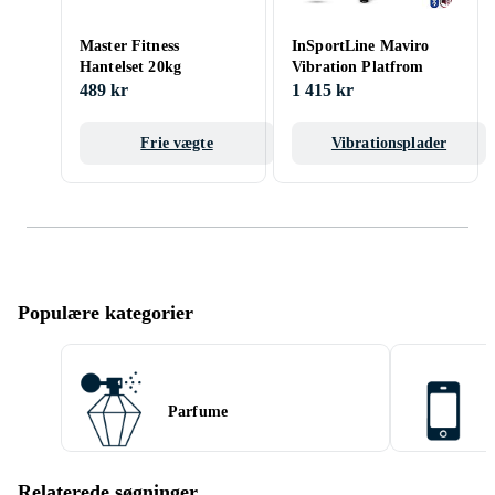
Master Fitness
InSportLine Maviro
Hantelset 20kg
Vibration Platfrom
489 kr
1 415 kr
Frie vægte
Vibrationsplader
Populære kategorier
Parfume
Relaterede søgninger