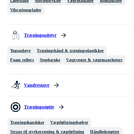
Løbebånd
Motionscykler
Vægtmaskiner
Romaskiner
Vibrationsplader
Træningsudstyr
Yogaudstyr
Træningsbånd & træningselastikker
Foam rollers
Stepbænke
Vægtvester & vægtmanchetter
Vandrestave
Træningsstøtte
Træningshandsker
Vægtløftningsbælter
Straps til styrketræning & vægtløftning
Håndledsstøtter