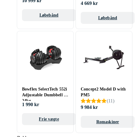
10 999 kr
4 669 kr
Løbebånd
Løbebånd
Bowflex SelectTech 552i
Concept2 Model D with
Adjustable Dumbbell 2-
PM5
(
11
)
24kg
1 990 kr
9 984 kr
Frie vægte
Romaskiner