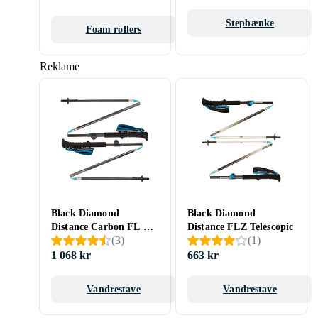
Stepbænke
Foam rollers
Reklame
Black Diamond
Black Diamond
Distance Carbon FL Z
Distance FLZ Telescopic
(
3
)
(
1
)
Telescopic
1 068 kr
663 kr
Vandrestave
Vandrestave