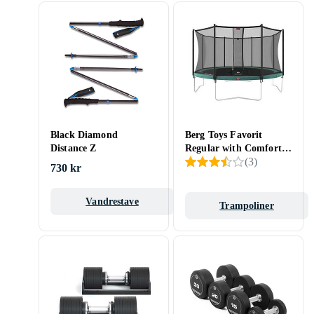
Black Diamond
Berg Toys Favorit
Distance Z
Regular with Comfort
(
3
)
Safety Net 430cm
730 kr
Vandrestave
Trampoliner