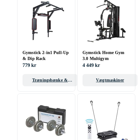
Gymstick 2-in1 Pull-Up
Gymstick Home Gym
& Dip Rack
3.0 Multigym
779 kr
4 449 kr
Træningsbænke &
Vægtmaskiner
stativer