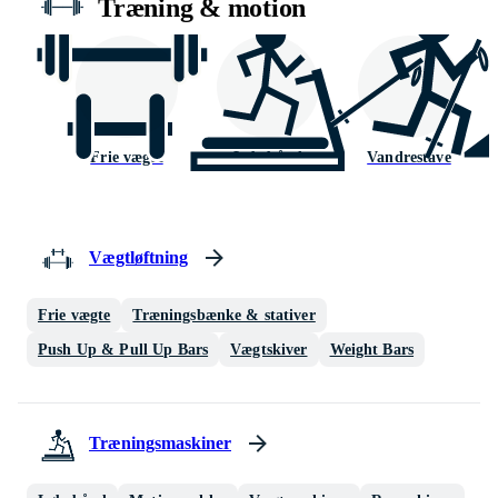
Træning & motion
Frie vægte
Løbebånd
Vandrestave
Vægtløftning
Frie vægte
Træningsbænke & stativer
Push Up & Pull Up Bars
Vægtskiver
Weight Bars
Træningsmaskiner