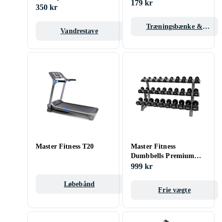
179 kr
350 kr
Træningsbænke &
Vandrestave
stativer
Master Fitness T20
Master Fitness
Dumbbells Premium
25kg
999 kr
Løbebånd
Frie vægte