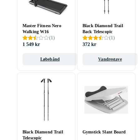
Master Fitness Nero
Black Diamond Trail
Walking W16
Back Telescopic
(
1
)
(
1
)
1 549 kr
372 kr
Løbebånd
Vandrestave
Black Diamond Trail
Gymstick Slant Board
Telescopic