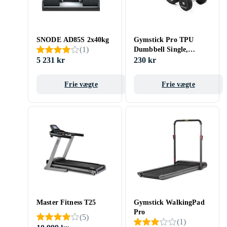
SNODE AD85S 2x40kg
Gymstick Pro TPU
(
1
)
Dumbbell Single,
Hantlar Gummi 5kg
5 231 kr
230 kr
Frie vægte
Frie vægte
Master Fitness T25
Gymstick WalkingPad
Pro
(
5
)
(
1
)