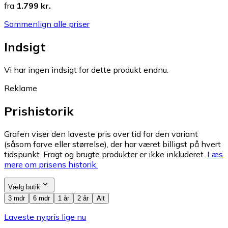
fra
1.799 kr.
Sammenlign alle priser
Indsigt
Vi har ingen indsigt for dette produkt endnu.
Reklame
Prishistorik
Grafen viser den laveste pris over tid for den variant
(såsom farve eller størrelse), der har været billigst på hvert
tidspunkt. Fragt og brugte produkter er ikke inkluderet.
Læs
mere om prisens historik.
Vælg butik
3 mdr
6 mdr
1 år
2 år
Alt
Laveste nypris lige nu