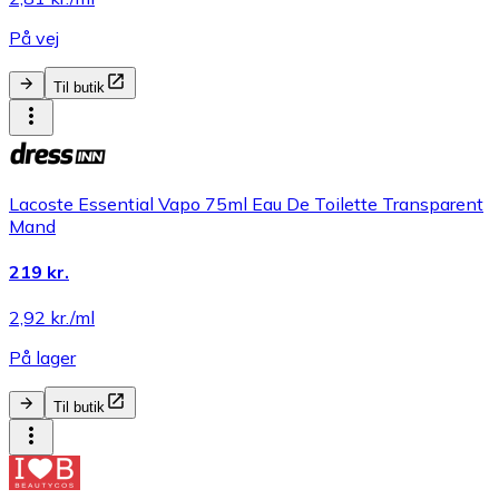
På vej
Til butik
Lacoste Essential Vapo 75ml Eau De Toilette Transparent
Mand
219 kr.
2,92 kr./ml
På lager
Til butik