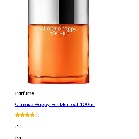
Parfume
Clinique Happy For Men edt 100ml
(
1
)
fra