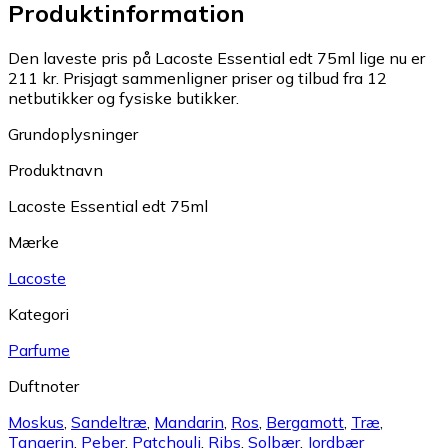
Produktinformation
Den laveste pris på Lacoste Essential edt 75ml lige nu er
211 kr.
Prisjagt sammenligner priser og tilbud fra 12
netbutikker og fysiske butikker.
Grundoplysninger
Produktnavn
Lacoste Essential edt 75ml
Mærke
Lacoste
Kategori
Parfume
Duftnoter
Moskus
,
Sandeltræ
,
Mandarin
,
Ros
,
Bergamott
,
Træ
,
Tangerin
,
Peber
,
Patchouli
,
Ribs
,
Solbær
,
Jordbær