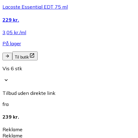
Lacoste Essential EDT 75 ml
229 kr.
3,05 kr./ml
På lager
Til butik
Vis 6 stk
Tilbud uden direkte link
fra
239 kr.
Reklame
Reklame