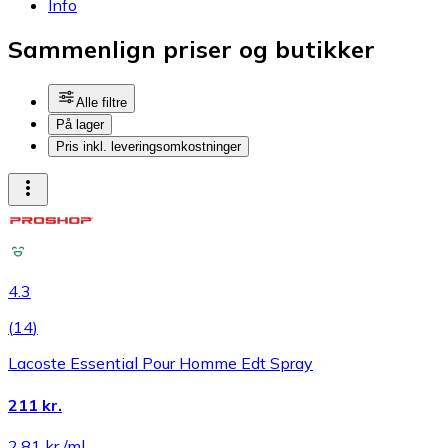
Info
Sammenlign priser og butikker
Alle filtre
På lager
Pris inkl. leveringsomkostninger
4.3
(
14
)
Lacoste Essential Pour Homme Edt Spray
211 kr.
2,81 kr./ml