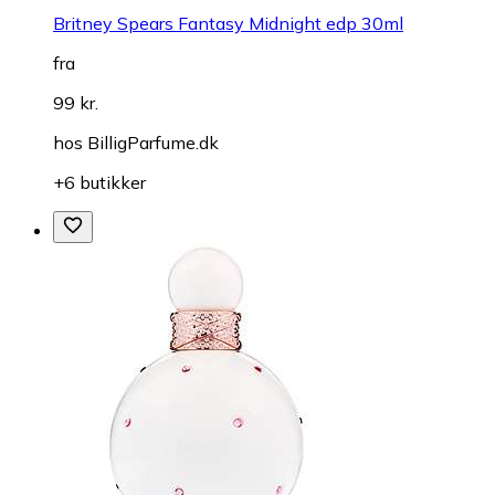
Britney Spears Fantasy Midnight edp 30ml
fra
99 kr.
hos
BilligParfume.dk
+6 butikker