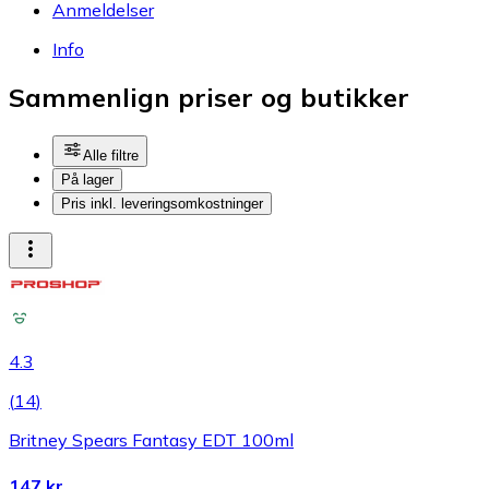
Anmeldelser
Info
Sammenlign priser og butikker
Alle filtre
På lager
Pris inkl. leveringsomkostninger
4.3
(
14
)
Britney Spears Fantasy EDT 100ml
147 kr.