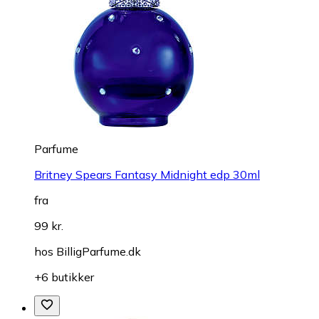
Parfume
Britney Spears Fantasy Midnight edp 30ml
fra
99 kr.
hos
BilligParfume.dk
+6 butikker