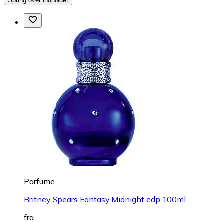
Spring over indholdet
Parfume
Britney Spears Fantasy Midnight edp 100ml
fra