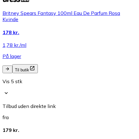
Britney Spears Fantasy 100ml Eau De Parfum Rosa
Kvinde
178 kr.
1,78 kr./ml
På lager
Til butik
Vis 5 stk
Tilbud uden direkte link
fra
179 kr.