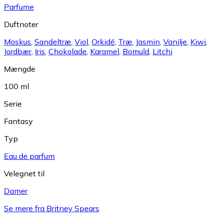
Parfume
Duftnoter
Moskus
,
Sandeltræ
,
Viol
,
Orkidé
,
Træ
,
Jasmin
,
Vanilje
,
Kiwi
,
Jordbær
,
Iris
,
Chokolade
,
Karamel
,
Bomuld
,
Litchi
Mængde
100 ml
Serie
Fantasy
Typ
Eau de parfum
Velegnet til
Damer
Se mere fra Britney Spears