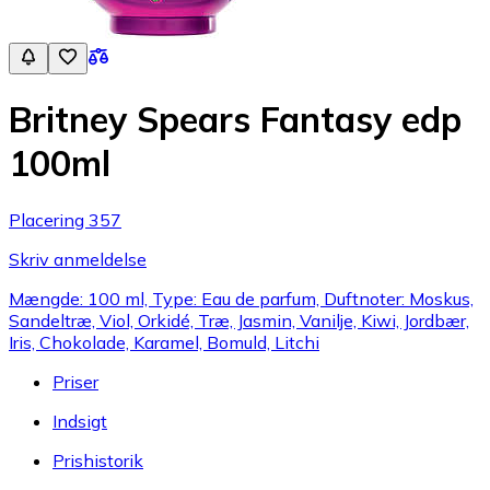
Britney Spears Fantasy edp
100ml
Placering 357
Skriv anmeldelse
Mængde: 100 ml, Type: Eau de parfum, Duftnoter: Moskus,
Sandeltræ, Viol, Orkidé, Træ, Jasmin, Vanilje, Kiwi, Jordbær,
Iris, Chokolade, Karamel, Bomuld, Litchi
Priser
Indsigt
Prishistorik