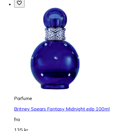
Parfume
Britney Spears Fantasy Midnight edp 100ml
fra
135 kr.