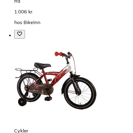
fra
1.006 kr.
hos
BikeInn
Cykler