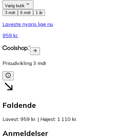
Vælg butik
3 mdr
6 mdr
1 år
Laveste nypris lige nu
959 kr.
Prisudvikling
3
mdr
Faldende
Lavest
:
959 kr.
|
Højest
:
1.110 kr.
Anmeldelser