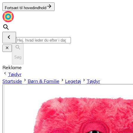
Fortsæt til hovedindhold
Søg
Reklame
Tøjdyr
Startside
Børn & Familie
Legetøj
Tøjdyr