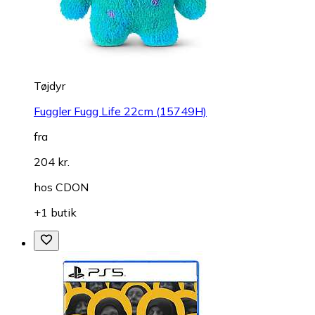
Tøjdyr
Fuggler Fugg Life 22cm (15749H)
fra
204 kr.
hos
CDON
+1 butik