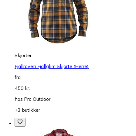
Skjorter
Fjällräven Fjällglim Skjorte (Herre)
fra
450 kr.
hos
Pro Outdoor
+3 butikker