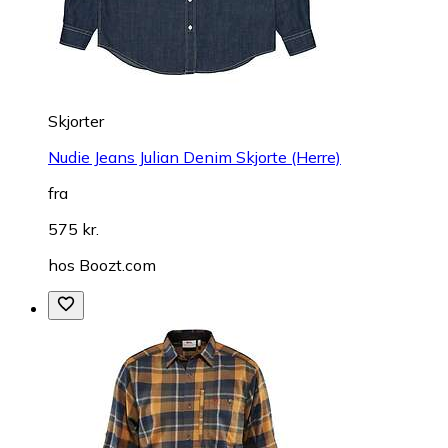
Skjorter
Nudie Jeans Julian Denim Skjorte (Herre)
fra
575 kr.
hos
Boozt.com