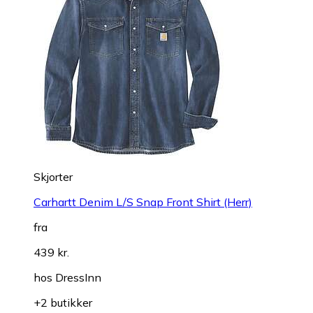
Skjorter
Carhartt Denim L/S Snap Front Shirt (Herr)
fra
439 kr.
hos
DressInn
+2 butikker