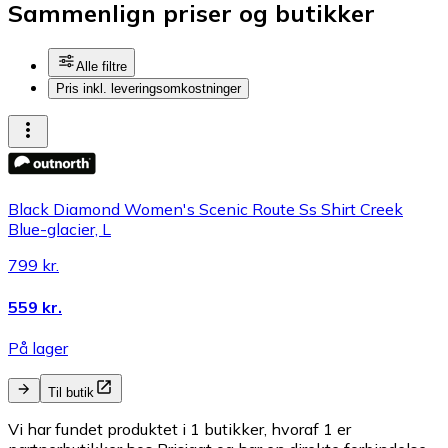
Sammenlign priser og butikker
Alle filtre
Pris inkl. leveringsomkostninger
Black Diamond Women's Scenic Route Ss Shirt Creek
Blue-glacier, L
799 kr.
559 kr.
På lager
Til butik
Vi har fundet produktet i 1 butikker, hvoraf 1 er