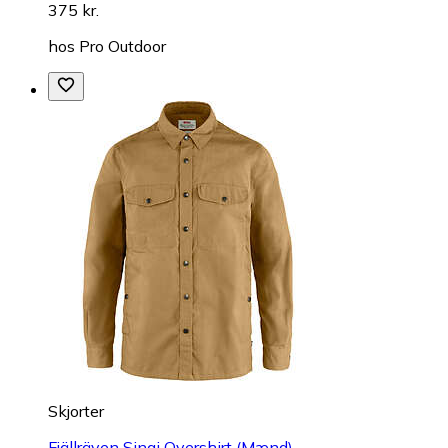
375 kr.
hos
Pro Outdoor
Skjorter
Fjällräven Singi Overshirt (Mænd)