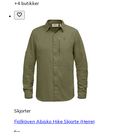
+4 butikker
Skjorter
Fjällräven Abisko Hike Skjorte (Herre)
fra