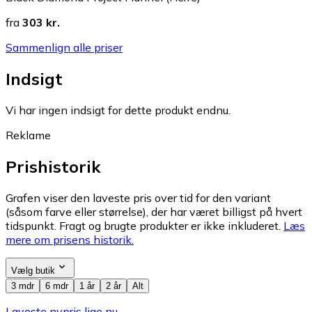
fra
303 kr.
Sammenlign alle priser
Indsigt
Vi har ingen indsigt for dette produkt endnu.
Reklame
Prishistorik
Grafen viser den laveste pris over tid for den variant
(såsom farve eller størrelse), der har været billigst på hvert
tidspunkt. Fragt og brugte produkter er ikke inkluderet.
Læs
mere om prisens historik.
Vælg butik
3 mdr
6 mdr
1 år
2 år
Alt
Laveste nypris lige nu