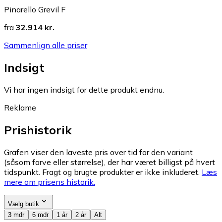
Pinarello Grevil F
fra
32.914 kr.
Sammenlign alle priser
Indsigt
Vi har ingen indsigt for dette produkt endnu.
Reklame
Prishistorik
Grafen viser den laveste pris over tid for den variant
(såsom farve eller størrelse), der har været billigst på hvert
tidspunkt. Fragt og brugte produkter er ikke inkluderet.
Læs
mere om prisens historik.
Vælg butik
3 mdr
6 mdr
1 år
2 år
Alt