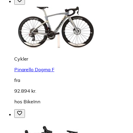
Cykler
Pinarello Dogma F
fra
92.894 kr.
hos
BikeInn