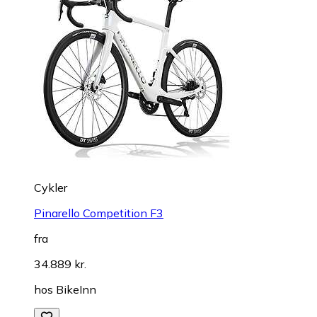
Cykler
Pinarello Competition F3
fra
34.889 kr.
hos
BikeInn