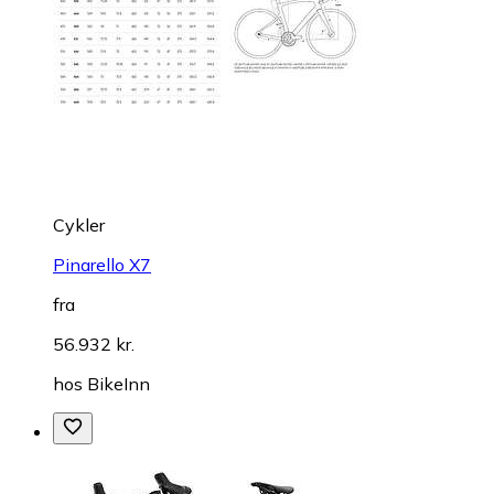
Cykler
Pinarello X7
fra
56.932 kr.
hos
BikeInn