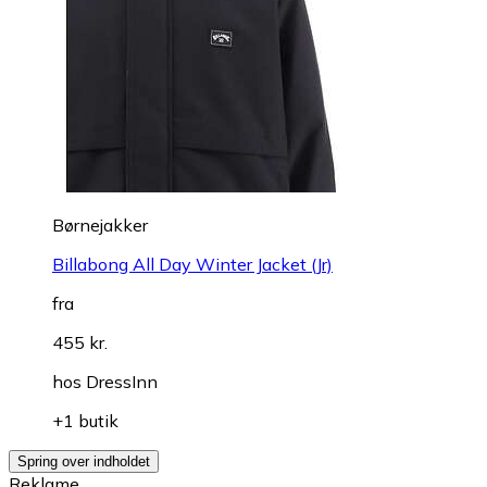
Børnejakker
Billabong All Day Winter Jacket (Jr)
fra
455 kr.
hos
DressInn
+1 butik
Spring over indholdet
Reklame