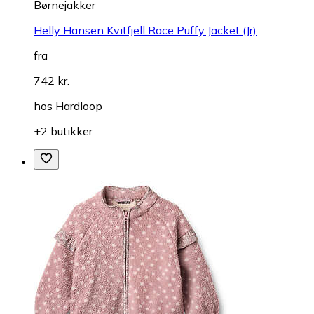
Børnejakker
Helly Hansen Kvitfjell Race Puffy Jacket (Jr)
fra
742 kr.
hos
Hardloop
+2 butikker