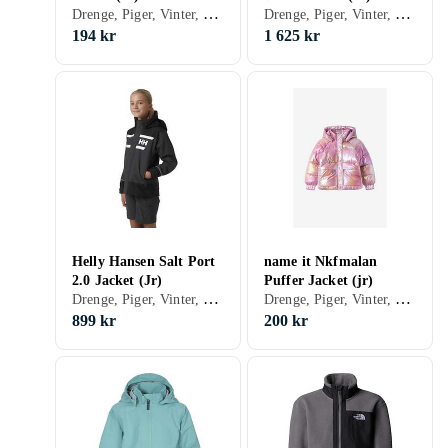
Drenge, Piger, Vinter, Sommer, Forår/efterår, Softshell/træningsjakke, Shelljakke, Vindjakke, Fleecetrøjer, 152, 158, 164, 122, 128, 134, 140, 146, 80, 86, 92, 98, 100, 104, 110, 116, 120
Drenge, Piger, Vinter, Dunjakke, 170, 176, 150, 160, 130, 140, 92
194 kr
1 625 kr
Helly Hansen Salt Port
name it Nkfmalan
2.0 Jacket (Jr)
Puffer Jacket (jr)
Drenge, Piger, Vinter, Shelljakke, 176, 152, 158, 164, 128, 134, 140, 146
Drenge, Piger, Vinter, 152, 128, 134, 140, 146
899 kr
200 kr