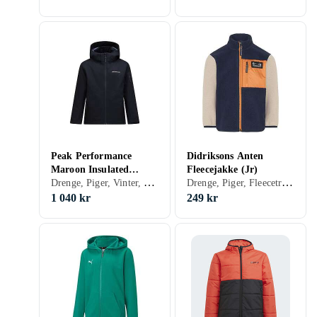
Peak Performance
Didriksons Anten
Maroon Insulated
Fleecejakke (Jr)
Drenge, Piger, Vinter, Forår/efterår, Skijakke, 170, 150, 160, 130, 140
Drenge, Piger, Fleecetrøjer, 128, 130, 140, 90, 100, 110
Jacket (Jr)
1 040 kr
249 kr