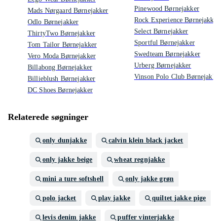
Pinewood Børnejakker
Mads Nørgaard Børnejakker
Rock Experience Børnejakker
Odlo Børnejakker
Select Børnejakker
ThirtyTwo Børnejakker
Sportful Børnejakker
Tom Tailor Børnejakker
Swedteam Børnejakker
Vero Moda Børnejakker
Urberg Børnejakker
Billabong Børnejakker
Vinson Polo Club Børnejakke
Billieblush Børnejakker
DC Shoes Børnejakker
Relaterede søgninger
only dunjakke
calvin klein black jacket
only jakke beige
wheat regnjakke
mini a ture softshell
only jakke grøn
polo jacket
play jakke
quiltet jakke pige
levis denim jakke
puffer vinterjakke