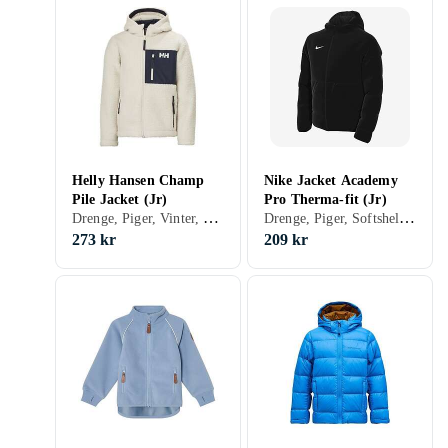
Helly Hansen Champ
Nike Jacket Academy
Pile Jacket (Jr)
Pro Therma-fit (Jr)
Drenge, Piger, Vinter, Forår/efterår, Softshell/træningsjakke, Fleecetrøjer, 152, 128, 140, 92, 104, 116
Drenge, Piger, Softshell/træningsjakke, 170, 158, 122, 128
273 kr
209 kr