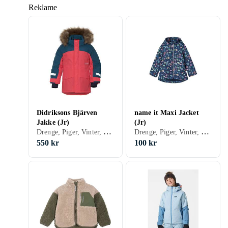
Reklame
Didriksons Bjärven
name it Maxi Jacket
Jakke (Jr)
(Jr)
Drenge, Piger, Vinter, Forår/efterår, Parka, 122, 128, 130, 140, 80, 90, 92, 98, 100, 104, 110, 120
Drenge, Piger, Vinter, Forår/efterår, Softshell/træningsjakke, 158, 164, 122, 134, 140, 146, 80, 86, 92, 98, 104, 110, 116
550 kr
100 kr