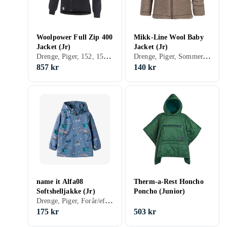
Woolpower Full Zip 400
Mikk-Line Wool Baby
Jacket (Jr)
Jacket (Jr)
Drenge, Piger, 152, 158, 164, 122, 128, 134, 140, 146, 86, 92, 98, 104, 110, 116
Drenge, Piger, Sommer, Fleecetrøjer, 128, 134, 146, 62, 68, 74, 80, 86, 92, 98, 104
857 kr
140 kr
name it Alfa08
Therm-a-Rest Honcho
Softshelljakke (Jr)
Poncho (Junior)
Drenge, Piger, Forår/efterår, Softshell/træningsjakke, Fleecetrøjer, 152, 140, 146, 92, 98, 116
175 kr
503 kr