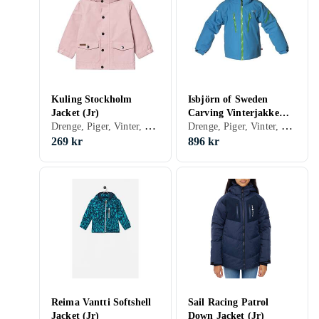
Kuling Stockholm
Isbjörn of Sweden
Jacket (Jr)
Carving Vinterjakke
Drenge, Piger, Vinter, Shelljakke, 152, 122, 128, 134, 140, 146, 74, 80, 86, 92, 98, 104, 110, 116
Drenge, Piger, Vinter, Forår/efterår, Shelljakke, Skijakke, 170, 176, 150, 152, 158, 160, 164, 122, 128, 130, 134, 140, 146, 100
(Jr)
269 kr
896 kr
Reima Vantti Softshell
Sail Racing Patrol
Jacket (Jr)
Down Jacket (Jr)