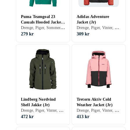
Puma Teamgoal 23
Adidas Adventure
Casuals Hooded Jacket
Jacket (Jr)
Drenge, Piger, Sommer, Softshell/træningsjakke, 176, 152, 164, 128, 140, 116
Drenge, Piger, Vinter, Forår/efterår, Softshell/træningsjakke, Vindjakke, 176, 152, 164, 128, 140, 116
(Jr)
279 kr
309 kr
Lindberg Nordvind
Tretorn Aktiv Cold
Shell Jakke (Jr)
Weather Jacket (Jr)
Drenge, Piger, Vinter, Forår/efterår, Shelljakke, 170, 150, 160, 130, 140, 120
Drenge, Piger, Vinter, 150, 152, 158, 160, 164, 122, 128, 134, 140, 146, 86, 90, 92, 98, 100, 104, 110, 116
472 kr
413 kr