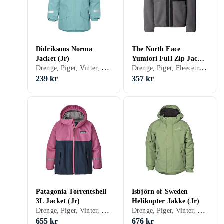
Didriksons Norma
The North Face
Jacket (Jr)
Yumiori Full Zip Jacket
Drenge, Piger, Vinter, Sommer, Forår/efterår, Shelljakke, 152, 122, 128, 130, 134, 140, 68, 80, 86, 90, 92, 98, 100, 110, 116, 120
Drenge, Piger, Fleecetrøjer, 152, 160, 122, 130
(Drenge)
239 kr
357 kr
Patagonia Torrentshell
Isbjörn of Sweden
3L Jacket (Jr)
Helikopter Jakke (Jr)
Drenge, Piger, Vinter, Shelljakke, 152, 158, 134, 140, 146, 86, 104
Drenge, Piger, Vinter, Forår/efterår, Skijakke, 152, 160, 122, 128, 134, 140, 86, 90, 92, 98, 100, 104, 110, 116
655 kr
676 kr