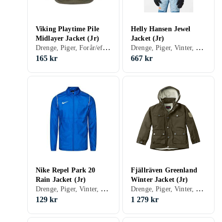
Viking Playtime Pile
Helly Hansen Jewel
Midlayer Jacket (Jr)
Jacket (Jr)
Drenge, Piger, Forår/efterår, Fleecetrøjer, 122, 128, 134, 140, 86, 92, 98, 104, 110, 116
Drenge, Piger, Vinter, Skijakke, 176, 152, 158, 164, 128, 134, 140, 146
165 kr
667 kr
Nike Repel Park 20
Fjällräven Greenland
Rain Jacket (Jr)
Winter Jacket (Jr)
Drenge, Piger, Vinter, Forår/efterår, Softshell/træningsjakke, 170, 152, 158, 164, 122, 128, 140, 116
Drenge, Piger, Vinter, Forår/efterår, Softshell/træningsjakke, 152, 158, 122, 128, 134, 140, 146, 98, 100, 110, 116
129 kr
1 279 kr