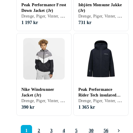
Peak Performance Frost
Isbjörn Monsune Jakke
Down Jacket (Jr)
(Jr)
Drenge, Piger, Vinter, Dunjakke, 170, 150, 160, 130, 140
Drenge, Piger, Vinter, Sommer, Forår/efterår, Shelljakke, 170, 176, 150, 152, 158, 160, 164, 122, 128, 134, 140, 146
1 197 kr
731 kr
Nike Windrunner
Peak Performance
Jacket (Jr)
Rider Tech insulated
Drenge, Piger, Vinter, Sommer, Forår/efterår, Shelljakke, Vindjakke, 170, 158, 122, 128, 134, 62, 70, 80, 92, 98, 100, 104, 110, 116
Drenge, Piger, Vinter, Skijakke, 170, 150, 160, 130, 140
Jacket (Jr)
390 kr
1 365 kr
1
2
3
4
5
30
56