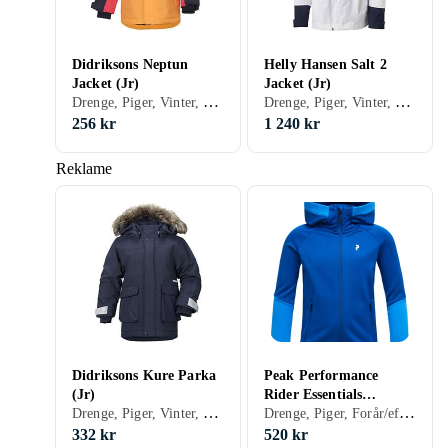
Didriksons Neptun
Helly Hansen Salt 2
Jacket (Jr)
Jacket (Jr)
Drenge, Piger, Vinter, Forår/efterår, Skijakke, 170, 176, 150, 152, 158, 160, 164, 122, 128, 130, 134, 140, 146, 74, 80, 86, 92, 98, 100, 104, 110, 116, 120
Drenge, Piger, Vinter, Forår/efterår, Shelljakke, 176, 152, 164, 128, 140
256 kr
1 240 kr
Reklame
Didriksons Kure Parka
Peak Performance
(Jr)
Rider Essentials
Drenge, Piger, Vinter, Forår/efterår, Parka, 170, 176, 150, 158, 122, 128, 130, 134, 140, 80, 86, 90, 92, 98, 100, 104, 110, 116, 120
Drenge, Piger, Forår/efterår, Softshell/træningsjakke, 170, 150, 160, 130, 140
Midlayer Jakke (Jr)
332 kr
520 kr