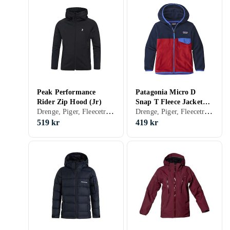
Peak Performance
Patagonia Micro D
Rider Zip Hood (Jr)
Snap T Fleece Jacket
Drenge, Piger, Fleecetrøjer, 170, 150, 160, 130, 140
Drenge, Piger, Fleecetrøjer, 152, 164, 104
(Jr)
519 kr
419 kr