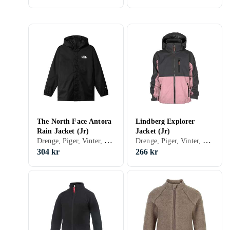
The North Face Antora
Lindberg Explorer
Rain Jacket (Jr)
Jacket (Jr)
Drenge, Piger, Vinter, Forår/efterår, Shelljakke, Vindjakke, Fleecetrøjer, 170, 176, 152, 160, 164, 130, 140, 146, 98, 110, 116
Drenge, Piger, Vinter, Sommer, Forår/efterår, Shelljakke, 170, 150, 152, 158, 160, 122, 128, 130, 140, 74, 80, 86, 90, 92, 98, 100, 110, 116, 120
304 kr
266 kr