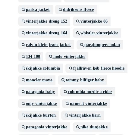
parka jacket
didriksons fleece
vinterjakke dreng 152
vinterjakke 86
vinterjakke dreng 164
whistler vinterjakke
calvin klein jeans jacket
parajumpers nolan
134 100
molo vinterjakke
skijakke columbia
fjällräven keb fleece hoodie
moncler maya
tommy hilfiger baby
patagonia baby
columbia nordic strider
only vinterjakke
name it vinterjakke
skijakke burton
vinterjakke barn
patagonia vinterjakke
nike dunjakke