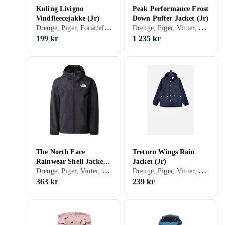
Kuling Livigno
Peak Performance Frost
Vindfleecejakke (Jr)
Down Puffer Jacket (Jr)
Drenge, Piger, Forår/efterår, Vindjakke, Fleecetrøjer, 122, 86, 92, 98, 104
Drenge, Piger, Vinter, Dunjakke, 170, 176, 150, 160, 130, 140, 110, 120
199 kr
1 235 kr
The North Face
Tretorn Wings Rain
Rainwear Shell Jacket
Jacket (Jr)
Drenge, Piger, Vinter, Shelljakke
Drenge, Piger, Vinter, Forår/efterår, Shelljakke, Fleecetrøjer, 150, 152, 158, 160, 164, 122, 128, 134, 140, 146, 68, 86, 90, 92, 98, 100, 104, 110, 116
(Jr)
363 kr
239 kr