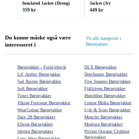
Insulated Jacket (Dreng)
Jacket (Jr)
359 kr
449 kr
Du kunne måske også være
Vis alle kategorier i
interesseret i
Børnejakker
Børnejakker - Forår/efterår
DLX Børnejakker
Lil' Atelier Børnejakker
Deerhunter Børnejakker
Sail Racing Børnejakker
Five Seasons Børnejakker
Soll Børnejakker
Fjällräven Børnejakker
Tuxer Børnejakker
Huttelihut Børnejakker
Viking Footwear Børnejakker
Louise Misha Børnejakker
WearColour Børnejakker
Lyle & Scott Børnejakker
Dare 2B Børnejakker
Moncler Børnejakker
Ellesse Børnejakker
Montura Børnejakker
Isbjörn Børnejakker
Picture Organic Clothing
Børnejakker
Lego Wear Børnejakker