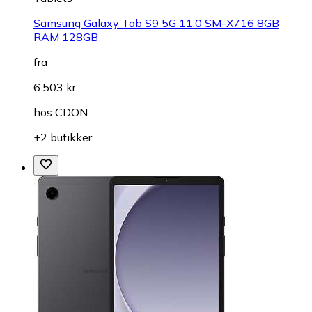
Samsung Galaxy Tab S9 5G 11.0 SM-X716 8GB
RAM 128GB
fra
6.503 kr.
hos
CDON
+2 butikker