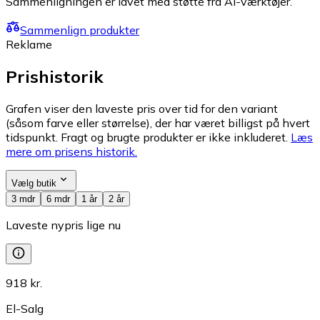
Sammenligningen er lavet med støtte fra AI-værktøjer.
Sammenlign produkter
Reklame
Prishistorik
Grafen viser den laveste pris over tid for den variant
(såsom farve eller størrelse), der har været billigst på hvert
tidspunkt. Fragt og brugte produkter er ikke inkluderet.
Læs
mere om prisens historik.
Vælg butik
3 mdr
6 mdr
1 år
2 år
Laveste nypris lige nu
918 kr.
El-Salg