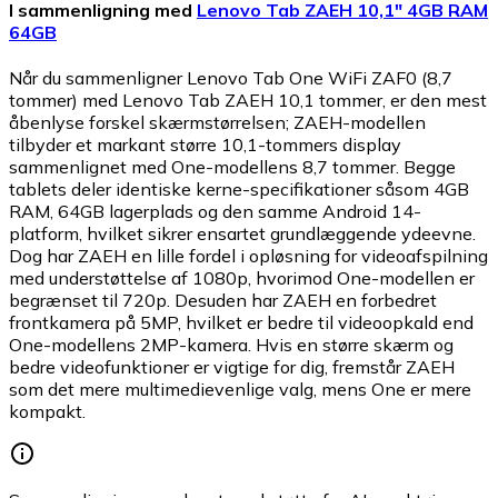
I sammenligning med
Lenovo Tab ZAEH 10,1" 4GB RAM
64GB
Når du sammenligner Lenovo Tab One WiFi ZAF0 (8,7
tommer) med Lenovo Tab ZAEH 10,1 tommer, er den mest
åbenlyse forskel skærmstørrelsen; ZAEH-modellen
tilbyder et markant større 10,1-tommers display
sammenlignet med One-modellens 8,7 tommer. Begge
tablets deler identiske kerne-specifikationer såsom 4GB
RAM, 64GB lagerplads og den samme Android 14-
platform, hvilket sikrer ensartet grundlæggende ydeevne.
Dog har ZAEH en lille fordel i opløsning for videoafspilning
med understøttelse af 1080p, hvorimod One-modellen er
begrænset til 720p. Desuden har ZAEH en forbedret
frontkamera på 5MP, hvilket er bedre til videoopkald end
One-modellens 2MP-kamera. Hvis en større skærm og
bedre videofunktioner er vigtige for dig, fremstår ZAEH
som det mere multimedievenlige valg, mens One er mere
kompakt.