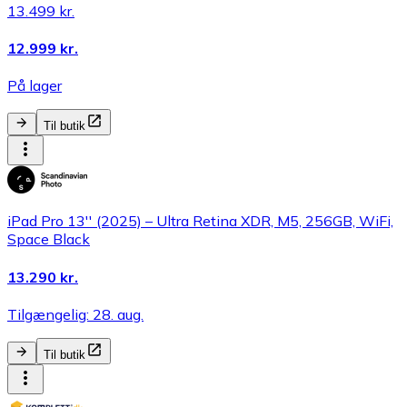
13.499 kr.
12.999 kr.
På lager
Til butik
iPad Pro 13'' (2025) – Ultra Retina XDR, M5, 256GB, WiFi,
Space Black
13.290 kr.
Tilgængelig: 28. aug.
Til butik