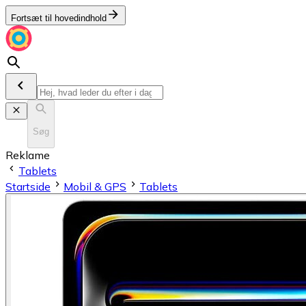
Fortsæt til hovedindhold
Søg
Reklame
Tablets
Startside
Mobil & GPS
Tablets