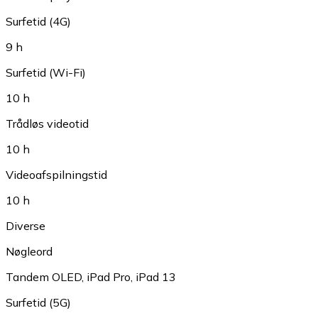
Surfetid (4G)
9 h
Surfetid (Wi-Fi)
10 h
Trådløs videotid
10 h
Videoafspilningstid
10 h
Diverse
Nøgleord
Tandem OLED
,
iPad Pro
,
iPad 13
Surfetid (5G)