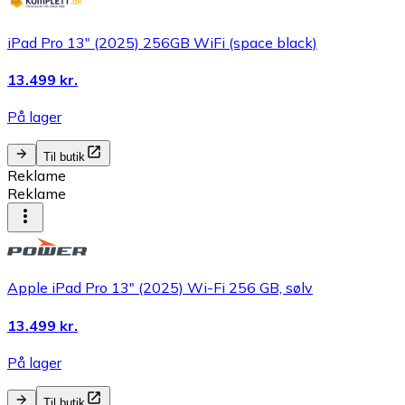
iPad Pro 13" (2025) 256GB WiFi (space black)
13.499 kr.
På lager
Til butik
Reklame
Reklame
Apple iPad Pro 13" (2025) Wi-Fi 256 GB, sølv
13.499 kr.
På lager
Til butik