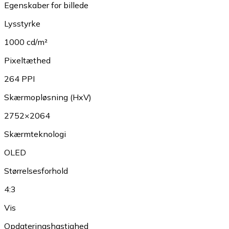
Egenskaber for billede
Lysstyrke
1000 cd/m²
Pixeltæthed
264 PPI
Skærmopløsning (HxV)
2752×2064
Skærmteknologi
OLED
Størrelsesforhold
4:3
Vis
Opdateringshastighed