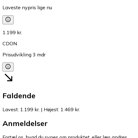
Laveste nypris lige nu
1.199 kr.
CDON
Prisudvikling
3
mdr
Faldende
Lavest
:
1.199 kr.
|
Højest
:
1.469 kr.
Anmeldelser
Fortæl os, hvad du synes om produktet, eller læs andres