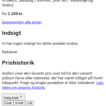
VONROC Bordsåg TS504AC (Inkl. 60T Savklinge og
Stativ)
fra
1.199 kr.
Sammenlign alle priser
Indsigt
Vi har ingen indsigt for dette produkt endnu.
Reklame
Prishistorik
Grafen viser den laveste pris over tid for den variant
(såsom farve eller størrelse), der har været billigst på hvert
tidspunkt. Fragt og brugte produkter er ikke inkluderet.
Læs
mere om prisens historik.
Vælg butik
3 mdr
6 mdr
1 år