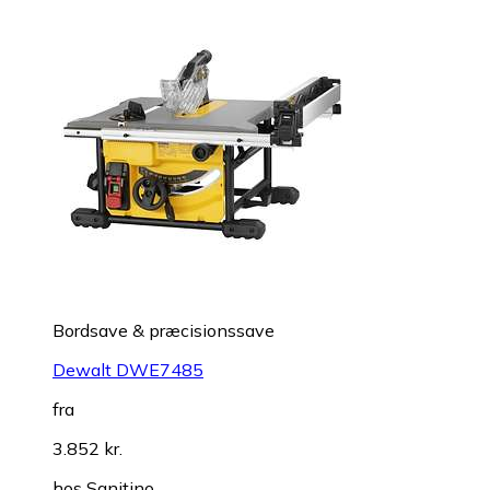
Bordsave & præcisionssave
Dewalt DWE7485
fra
3.852 kr.
hos
Sanitino