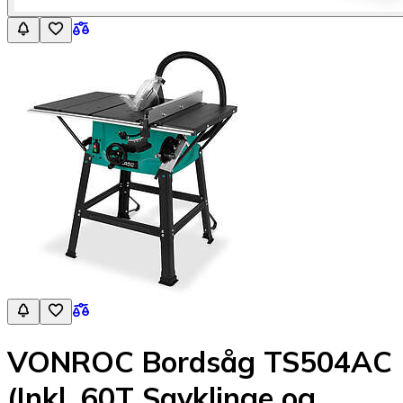
VONROC Bordsåg TS504AC
(Inkl. 60T Savklinge og