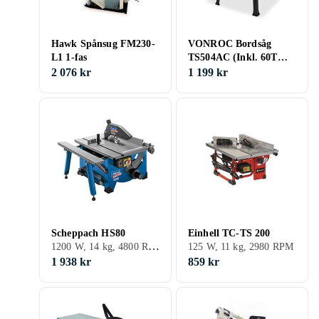
Hawk Spånsug FM230-
VONROC Bordsåg
L1 1-fas
TS504AC (Inkl. 60T
Savklinge og Stativ)
2 076 kr
1 199 kr
Scheppach HS80
Einhell TC-TS 200
1200 W, 14 kg, 4800 RPM
125 W, 11 kg, 2980 RPM
1 938 kr
859 kr