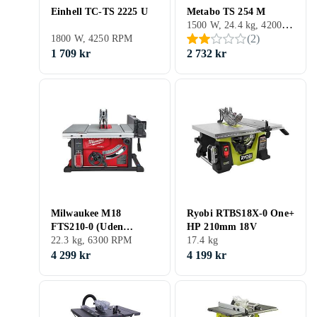
Einhell TC-TS 2225 U
Metabo TS 254 M
1500 W, 24.4 kg, 4200 RPM
(
2
)
1800 W, 4250 RPM
1 709 kr
2 732 kr
Milwaukee M18
Ryobi RTBS18X-0 One+
FTS210-0 (Uden
HP 210mm 18V
Batteri)
22.3 kg, 6300 RPM
17.4 kg
4 299 kr
4 199 kr