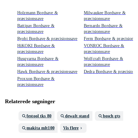
Holzmann Bordsave &
Milwaukee Bordsave &
præcisionssave
præcisionssave
Battipav Bordsave &
Bernardo Bordsave &
præcisionssave
præcisionssave
Ryobi Bordsave & præcisionssave
Ferm Bordsave & præcisionss
HiKOKI Bordsave &
VONROC Bordsave &
præcisionssave
præcisionssave
Husqvarna Bordsave &
Wolfcraft Bordsave &
præcisionssave
præcisionssave
Hawk Bordsave & præcisionssave
Dedra Bordsave & præcisions
Proxxon Bordsave &
præcisionssave
Relaterede søgninger
festool tks 80
dewalt stand
bosch gts
makita mlt100
Vis flere