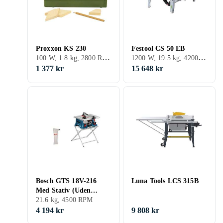
Proxxon KS 230
Festool CS 50 EB
100 W, 1.8 kg, 2800 RPM
1200 W, 19.5 kg, 4200 RPM
1 377 kr
15 648 kr
Bosch GTS 18V-216
Luna Tools LCS 315B
Med Stativ (Uden
Batteri)
21.6 kg, 4500 RPM
4 194 kr
9 808 kr