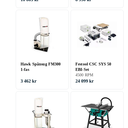
Hawk Spånsug FM300
Festool CSC SYS 50
1-fas
EBI-Set
4500 RPM
3 462 kr
24 099 kr