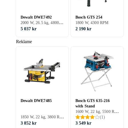
Dewalt DWE7492
Bosch GTS 254
2000 W, 26.5 kg, 4800 RPM
1800 W, 4300 RPM
5 037 kr
2 190 kr
Reklame
Dewalt DWE7485
Bosch GTS 635-216
with Stand
1600 W, 22 kg, 5500 RPM
1850 W, 22 kg, 3800 RPM
(
1
)
3 852 kr
3 549 kr