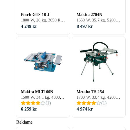
Bosch GTS 10 J
Makita 2704N
1800 W, 26 kg, 3650 RPM
1650 W, 35.7 kg, 5200 RPM
4 249 kr
8 497 kr
Makita MLT100N
Metabo TS 254
1500 W, 34.1 kg, 4300 RPM
1700 W, 33.4 kg, 4200 RPM
(
1
)
(
1
)
6 259 kr
4 974 kr
Reklame