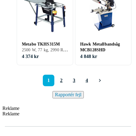
Metabo TKHS315M
Hawk Metallbandsåg
2500 W, 77 kg, 2990 RPM
MCB128SHD
4 374 kr
4 848 kr
1
2
3
4
Rapportér fejl
Reklame
Reklame