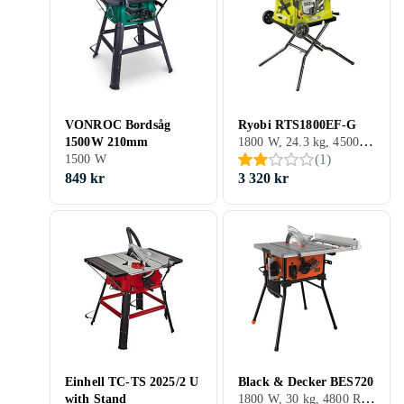
VONROC Bordsåg
Ryobi RTS1800EF-G
1800 W, 24.3 kg, 4500 RPM
1500W 210mm
(
1
)
1500 W
849 kr
3 320 kr
Einhell TC-TS 2025/2 U
Black & Decker BES720
1800 W, 30 kg, 4800 RPM
with Stand