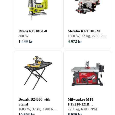
Ryobi RJS18BL-0
Metabo KGT 305 M
1600 W, 22 kg, 2750 RPM
800 W
1 499 kr
4 972 kr
Dewalt D24000 with
Milwaukee M18
Stand
FTS210-121B
1600 W, 32 kg, 4200 RPM
(1x12.0Ah)
22.3 kg, 6300 RPM
10 803 kr
8 930 kr