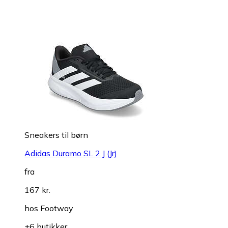
Sneakers til børn
Adidas Duramo SL 2 J (Jr)
fra
167 kr.
hos
Footway
+6 butikker