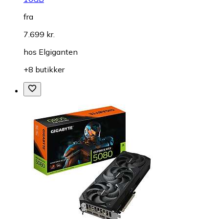
fra
7.699 kr.
hos
Elgiganten
+8 butikker