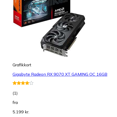
Grafikkort
Gigabyte Radeon RX 9070 XT GAMING OC 16GB
(
1
)
fra
5.199 kr.