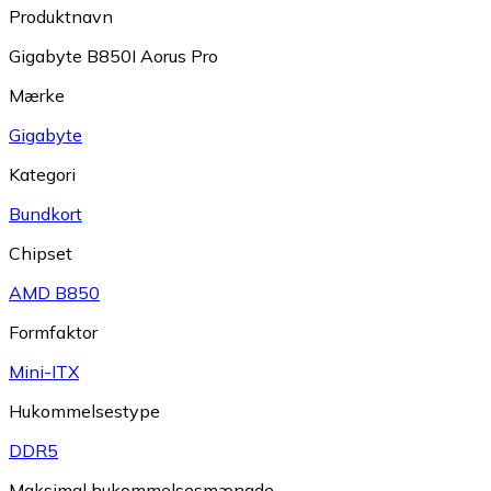
Produktnavn
Gigabyte B850I Aorus Pro
Mærke
Gigabyte
Kategori
Bundkort
Chipset
AMD B850
Formfaktor
Mini-ITX
Hukommelsestype
DDR5
Maksimal hukommelsesmængde