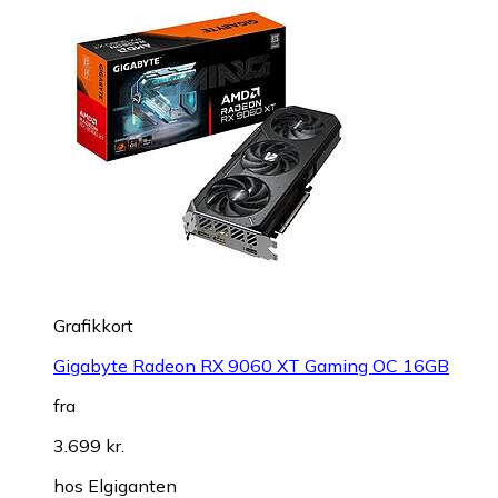
Grafikkort
Gigabyte Radeon RX 9060 XT Gaming OC 16GB
fra
3.699 kr.
hos
Elgiganten