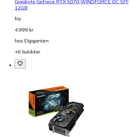
Gigabyte GeForce RTX 5070 WINDFORCE OC SFF
12GB
fra
4.999 kr.
hos
Elgiganten
+6 butikker