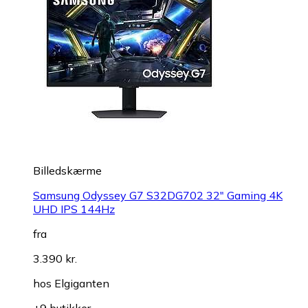
Billedskærme
Samsung Odyssey G7 S32DG702 32" Gaming 4K
UHD IPS 144Hz
fra
3.390 kr.
hos
Elgiganten
+9 butikker