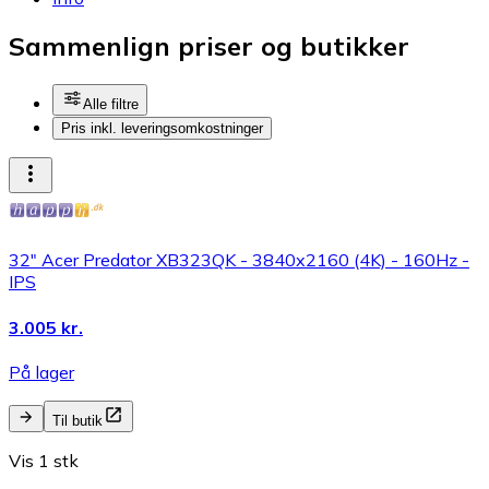
Sammenlign priser og butikker
Alle filtre
Pris inkl. leveringsomkostninger
32" Acer Predator XB323QK - 3840x2160 (4K) - 160Hz -
IPS
3.005 kr.
På lager
Til butik
Vis 1 stk