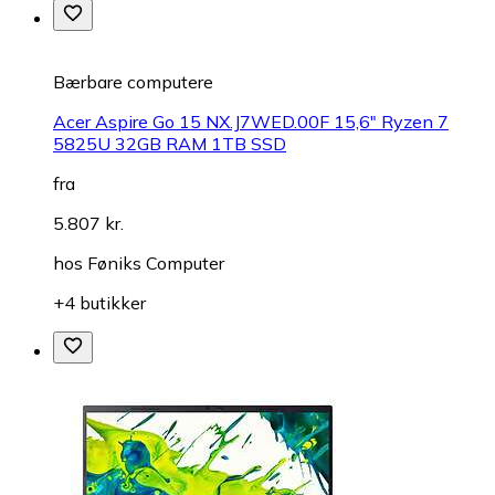
Bærbare computere
Acer Aspire Go 15 NX.J7WED.00F 15,6" Ryzen 7
5825U 32GB RAM 1TB SSD
fra
5.807 kr.
hos
Føniks Computer
+4 butikker