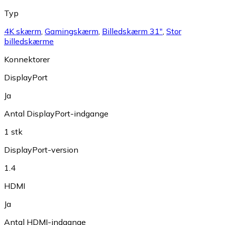
Typ
4K skærm
,
Gamingskærm
,
Billedskærm 31"
,
Stor
billedskærme
Konnektorer
DisplayPort
Ja
Antal DisplayPort-indgange
1 stk
DisplayPort-version
1.4
HDMI
Ja
Antal HDMI-indgange