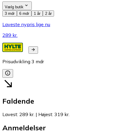
Vælg butik
3 mdr
6 mdr
1 år
2 år
Laveste nypris lige nu
289 kr.
Prisudvikling
3
mdr
Faldende
Lavest
:
289 kr.
|
Højest
:
319 kr.
Anmeldelser