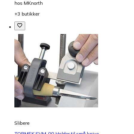
hos
MKnorth
+3 butikker
Slibere
TORMEK SVM-00 Holder til små knive