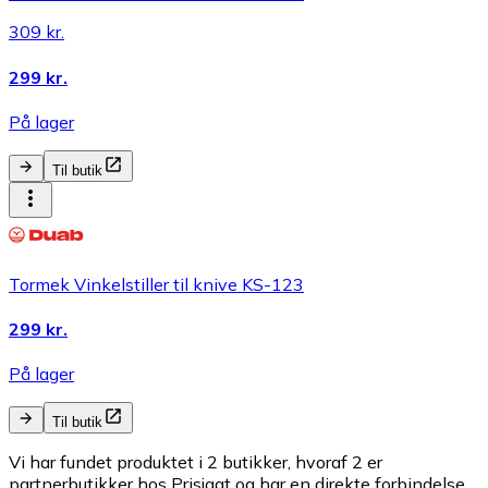
309 kr.
299 kr.
På lager
Til butik
Tormek Vinkelstiller til knive KS-123
299 kr.
På lager
Til butik
Vi har fundet produktet i 2 butikker, hvoraf 2 er
partnerbutikker hos Prisjagt og har en direkte forbindelse