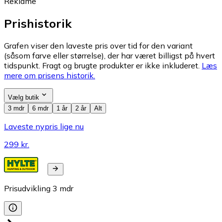
Reklame
Prishistorik
Grafen viser den laveste pris over tid for den variant
(såsom farve eller størrelse), der har været billigst på hvert
tidspunkt. Fragt og brugte produkter er ikke inkluderet.
Læs
mere om prisens historik.
Vælg butik
3 mdr
6 mdr
1 år
2 år
Alt
Laveste nypris lige nu
299 kr.
Prisudvikling
3
mdr