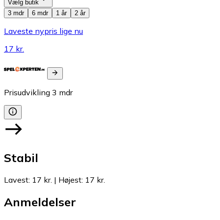
Vælg butik
3 mdr
6 mdr
1 år
2 år
Laveste nypris lige nu
17 kr.
Prisudvikling
3
mdr
Stabil
Lavest
:
17 kr.
|
Højest
:
17 kr.
Anmeldelser