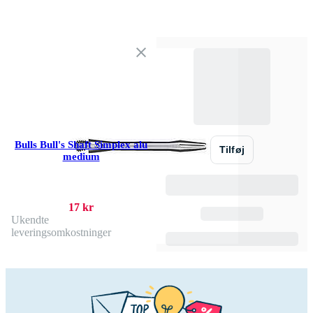
Bulls Bull's Shaft Simplex alu
Tilføj
medium
17 kr
Ukendte
leveringsomkostninger