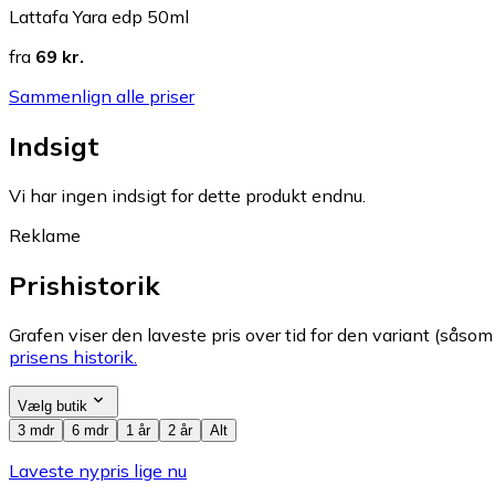
Lattafa Yara edp 50ml
fra
69 kr.
Sammenlign alle priser
Indsigt
Vi har ingen indsigt for dette produkt endnu.
Reklame
Prishistorik
Grafen viser den laveste pris over tid for den variant (såsom f
prisens historik.
Vælg butik
3 mdr
6 mdr
1 år
2 år
Alt
Laveste nypris lige nu