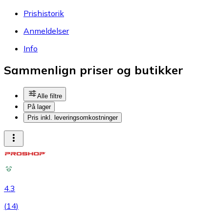
Prishistorik
Anmeldelser
Info
Sammenlign priser og butikker
Alle filtre
På lager
Pris inkl. leveringsomkostninger
4.3
(
14
)