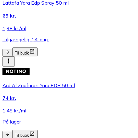
Lattafa Yara Edp Spray 50 ml
69 kr.
1,38 kr./ml
Tilgængelig: 14. aug.
Til butik
Ard Al Zaafaran Yara EDP 50 ml
74 kr.
1,48 kr./ml
På lager
Til butik