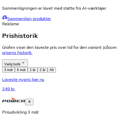
Sammenligningen er lavet med støtte fra AI-værktøjer.
Sammenlign produkter
Reklame
Prishistorik
Grafen viser den laveste pris over tid for den variant (såsom f
prisens historik.
Vælg butik
3 mdr
6 mdr
1 år
2 år
Alt
Laveste nypris lige nu
349 kr.
Prisudvikling
3
mdr