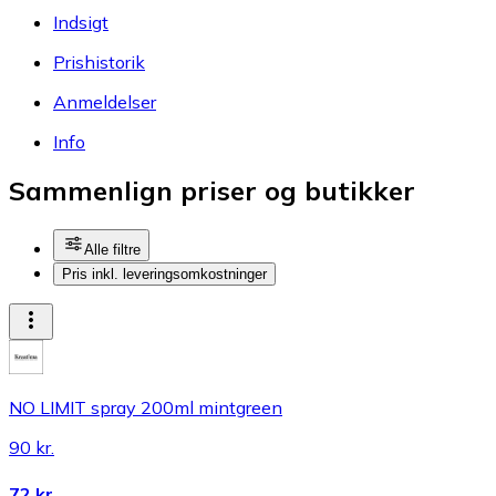
Indsigt
Prishistorik
Anmeldelser
Info
Sammenlign priser og butikker
Alle filtre
Pris inkl. leveringsomkostninger
NO LIMIT spray 200ml mintgreen
90 kr.
72 kr.