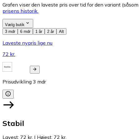
Grafen viser den laveste pris over tid for den variant (såsom f
prisens historik.
Vælg butik
3 mdr
6 mdr
1 år
2 år
Alt
Laveste nypris lige nu
72 kr.
Prisudvikling
3
mdr
Stabil
Lavest
:
72 kr.
|
Højest
:
72 kr.