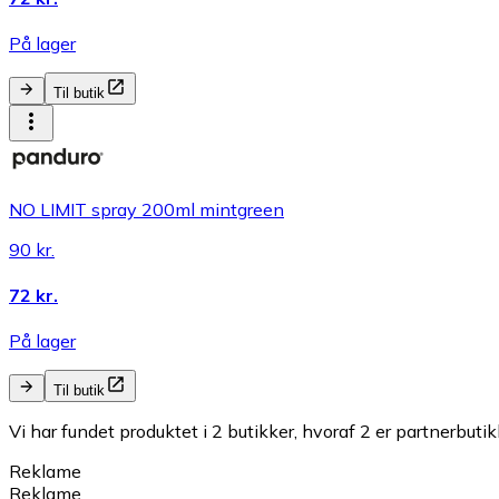
På lager
Til butik
NO LIMIT spray 200ml mintgreen
90 kr.
72 kr.
På lager
Til butik
Vi har fundet produktet i 2 butikker, hvoraf 2 er partnerbutik
Reklame
Reklame