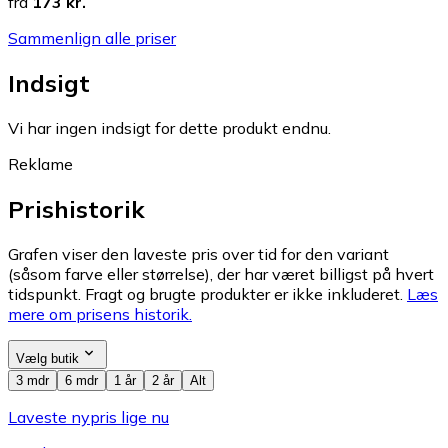
fra
173 kr.
Sammenlign alle priser
Indsigt
Vi har ingen indsigt for dette produkt endnu.
Reklame
Prishistorik
Grafen viser den laveste pris over tid for den variant
(såsom farve eller størrelse), der har været billigst på hvert
tidspunkt. Fragt og brugte produkter er ikke inkluderet.
Læs
mere om prisens historik.
Vælg butik
3 mdr
6 mdr
1 år
2 år
Alt
Laveste nypris lige nu