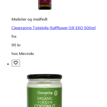
Madolier og madfedt
Clearspring Tistelolja (Safflower Oil) EKO 500ml
fra
95 kr.
hos
Mecindo