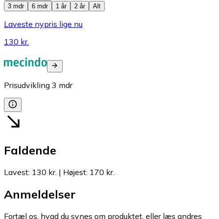
3 mdr
6 mdr
1 år
2 år
Alt
Laveste nypris lige nu
130 kr.
Prisudvikling
3
mdr
Faldende
Lavest
:
130 kr.
|
Højest
:
170 kr.
Anmeldelser
Fortæl os, hvad du synes om produktet, eller læs andres