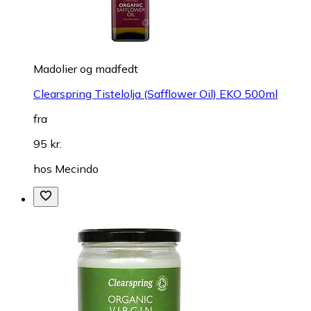
Madolier og madfedt
Clearspring Tistelolja (Safflower Oil) EKO 500ml
fra
95 kr.
hos
Mecindo