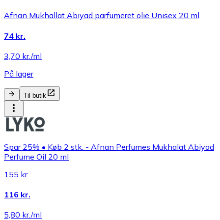
Afnan Mukhallat Abiyad parfumeret olie Unisex 20 ml
74 kr.
3,70 kr./ml
På lager
Til butik
Spar 25% • Køb 2 stk. - Afnan Perfumes Mukhalat Abiyad
Perfume Oil 20 ml
155 kr.
116 kr.
5,80 kr./ml