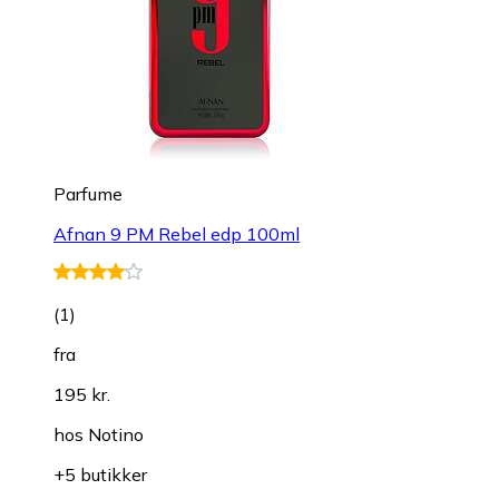
Parfume
Afnan 9 PM Rebel edp 100ml
(
1
)
fra
195 kr.
hos
Notino
+5 butikker