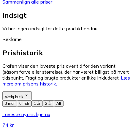
Sammenlign alle priser
Indsigt
Vi har ingen indsigt for dette produkt endnu.
Reklame
Prishistorik
Grafen viser den laveste pris over tid for den variant
(såsom farve eller størrelse), der har været billigst på hvert
tidspunkt. Fragt og brugte produkter er ikke inkluderet.
Læs
mere om prisens historik.
Vælg butik
3 mdr
6 mdr
1 år
2 år
Alt
Laveste nypris lige nu
74 kr.