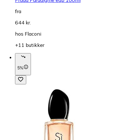
Prada Paradigme edp 100ml
fra
644 kr.
hos
Flaconi
+11 butikker
5%