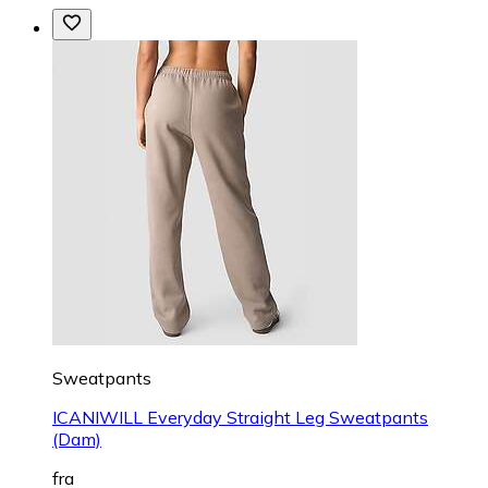
Sweatpants
ICANIWILL Everyday Straight Leg Sweatpants
(Dam)
fra