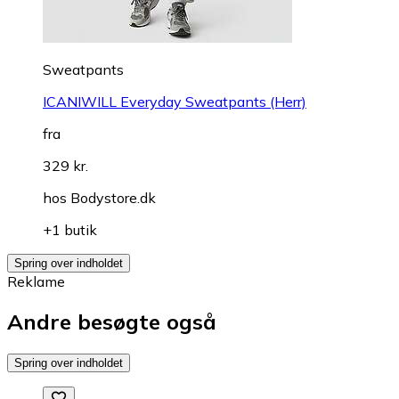
Sweatpants
ICANIWILL Everyday Sweatpants (Herr)
fra
329 kr.
hos
Bodystore.dk
+1 butik
Spring over indholdet
Reklame
Andre besøgte også
Spring over indholdet