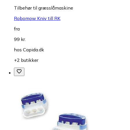
Tilbehør til græsslåmaskine
Robomow Kniv till RK
fra
99 kr.
hos
Capida.dk
+2 butikker