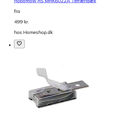
Robomow RS MRK6022A Terrændæk
fra
499 kr.
hos
Homeshop.dk