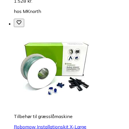
1.528 kr.
hos
MKnorth
Tilbehør til græsslåmaskine
Robomow Installationskit X-Large