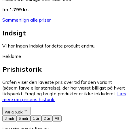
fra
1.799 kr.
Sammenlign alle priser
Indsigt
Vi har ingen indsigt for dette produkt endnu.
Reklame
Prishistorik
Grafen viser den laveste pris over tid for den variant
(såsom farve eller størrelse), der har været billigst på hvert
tidspunkt. Fragt og brugte produkter er ikke inkluderet.
Læs
mere om prisens historik.
Vælg butik
3 mdr
6 mdr
1 år
2 år
Alt
Laveste nypris lige nu