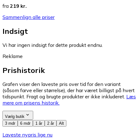
fra
219 kr.
Sammenlign alle priser
Indsigt
Vi har ingen indsigt for dette produkt endnu.
Reklame
Prishistorik
Grafen viser den laveste pris over tid for den variant
(såsom farve eller størrelse), der har været billigst på hvert
tidspunkt. Fragt og brugte produkter er ikke inkluderet.
Læs
mere om prisens historik.
Vælg butik
3 mdr
6 mdr
1 år
2 år
Alt
Laveste nypris lige nu