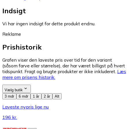
Indsigt
Vi har ingen indsigt for dette produkt endnu.
Reklame
Prishistorik
Grafen viser den laveste pris over tid for den variant
(såsom farve eller størrelse), der har været billigst på hvert
tidspunkt. Fragt og brugte produkter er ikke inkluderet.
Læs
mere om prisens historik.
Vælg butik
3 mdr
6 mdr
1 år
2 år
Alt
Laveste nypris lige nu
196 kr.