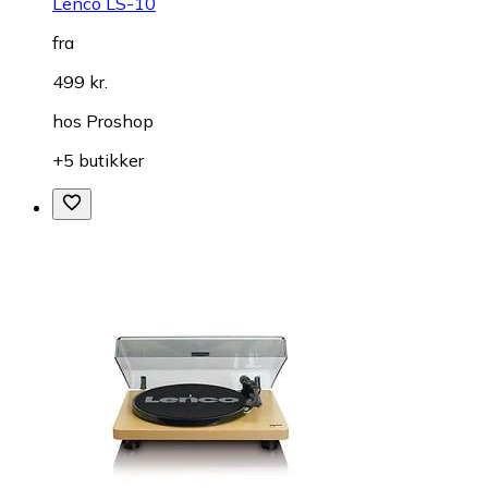
Lenco LS-10
fra
499 kr.
hos
Proshop
+5 butikker