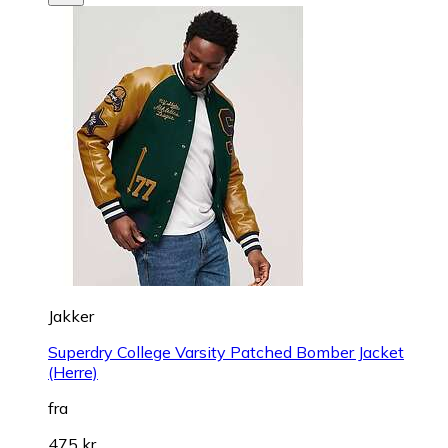
Jakker
Superdry College Varsity Patched Bomber Jacket
(Herre)
fra
475 kr.