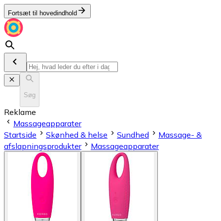
Fortsæt til hovedindhold
Søg
Reklame
Massageapparater
Startside
Skønhed & helse
Sundhed
Massage- &
afslapningsprodukter
Massageapparater