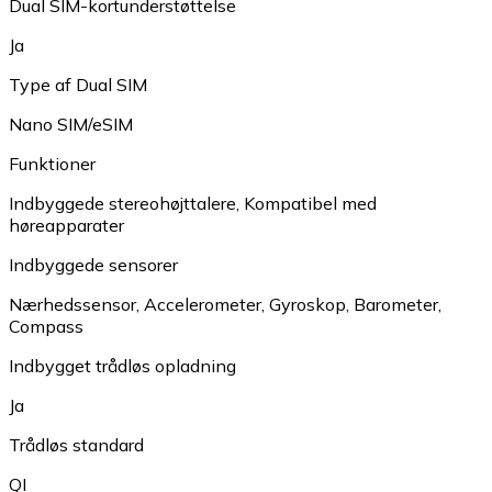
Dual SIM-kortunderstøttelse
Ja
Type af Dual SIM
Nano SIM/eSIM
Funktioner
Indbyggede stereohøjttalere
,
Kompatibel med
høreapparater
Indbyggede sensorer
Nærhedssensor
,
Accelerometer
,
Gyroskop
,
Barometer
,
Compass
Indbygget trådløs opladning
Ja
Trådløs standard
QI