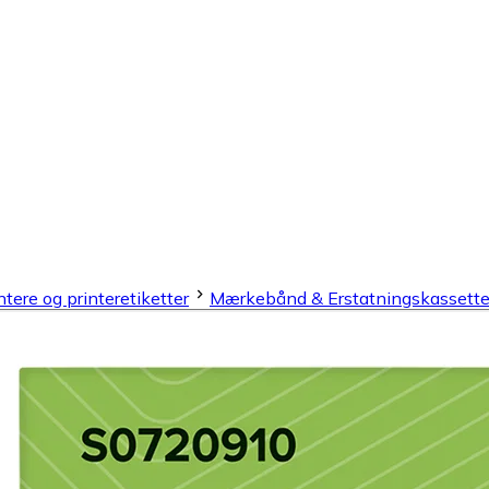
ntere og printeretiketter
Mærkebånd & Erstatningskassette