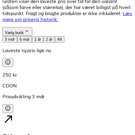
Grafen viser den laveste pris over tid for den variant
(såsom farve eller størrelse), der har været billigst på hvert
tidspunkt. Fragt og brugte produkter er ikke inkluderet.
Læs
mere om prisens historik.
Vælg butik
3 mdr
6 mdr
1 år
2 år
Alt
Laveste nypris lige nu
250 kr.
CDON
Prisudvikling
3
mdr